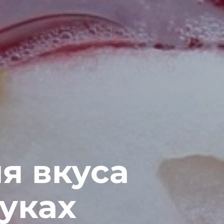
я вкуса
уках